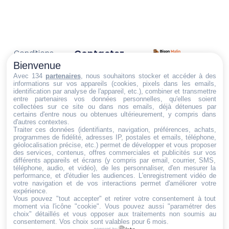
Contactez-
Conditions
Nous
générales
Bienvenue
Trouvez ce qu'il vous faut,
de vente
Email:
Avec 134
partenaires
, nous souhaitons stocker et accéder à des
informations sur vos appareils (cookies, pixels dans les emails,
au bon endroit
dt@sasbms.fr
Politique de
identification par analyse de l'appareil, etc.), combiner et transmettre
entre partenaires vos données personnelles, qu'elles soient
cookies
collectées sur ce site ou dans nos emails, déjà détenues par
Politique de
certains d'entre nous ou obtenues ultérieurement, y compris dans
d'autres contextes.
confidentialité
Traiter ces données (identifiants, navigation, préférences, achats,
programmes de fidélité, adresses IP, postales et emails, téléphone,
Mentions
géolocalisation précise, etc.) permet de développer et vous proposer
légales
des services, contenus, offres commerciales et publicités sur vos
différents appareils et écrans (y compris par email, courrier, SMS,
Conditions de
téléphone, audio, et vidéo), de les personnaliser, d'en mesurer la
performance, et d'étudier les audiences. L'enregistrement vidéo de
retour et de
votre navigation et de vos interactions permet d'améliorer votre
remboursement
expérience.
Vous pouvez "tout accepter" et retirer votre consentement à tout
Droit de
moment via l'icône "cookie"
. Vous pouvez aussi "paramétrer des
rétractation
choix" détaillés et vous opposer aux traitements non soumis au
consentement. Vos choix sont valables pour 6 mois.
powered by