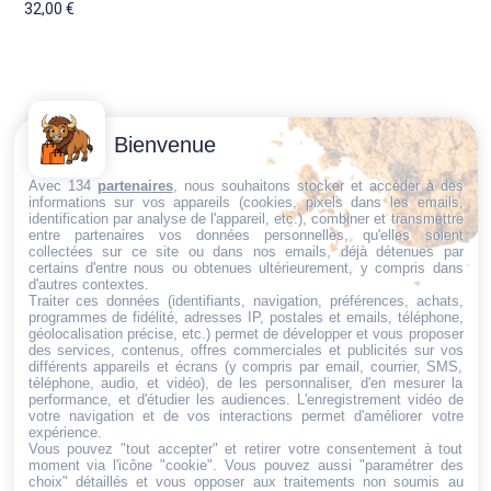
32,00
€
Contactez-
Conditions
Bienvenue
Nous
générales
Trouvez ce qu'il vous faut,
de vente
Email:
Avec 134
partenaires
, nous souhaitons stocker et accéder à des
informations sur vos appareils (cookies, pixels dans les emails,
au bon endroit
dt@sasbms.fr
Politique de
identification par analyse de l'appareil, etc.), combiner et transmettre
entre partenaires vos données personnelles, qu'elles soient
cookies
collectées sur ce site ou dans nos emails, déjà détenues par
Politique de
certains d'entre nous ou obtenues ultérieurement, y compris dans
d'autres contextes.
confidentialité
Traiter ces données (identifiants, navigation, préférences, achats,
programmes de fidélité, adresses IP, postales et emails, téléphone,
Mentions
géolocalisation précise, etc.) permet de développer et vous proposer
légales
des services, contenus, offres commerciales et publicités sur vos
différents appareils et écrans (y compris par email, courrier, SMS,
Conditions de
téléphone, audio, et vidéo), de les personnaliser, d'en mesurer la
performance, et d'étudier les audiences. L'enregistrement vidéo de
retour et de
votre navigation et de vos interactions permet d'améliorer votre
remboursement
expérience.
Vous pouvez "tout accepter" et retirer votre consentement à tout
Droit de
moment via l'icône "cookie"
. Vous pouvez aussi "paramétrer des
rétractation
choix" détaillés et vous opposer aux traitements non soumis au