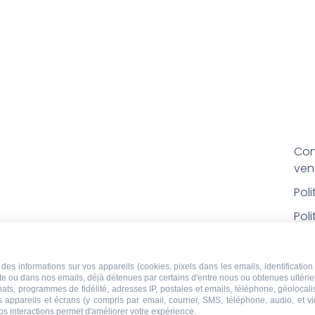
Con
ven
Pol
Poli
Men
Con
des informations sur vos appareils (cookies, pixels dans les emails, identification 
ite ou dans nos emails, déjà détenues par certains d'entre nous ou obtenues ultéri
rem
chats, programmes de fidélité, adresses IP, postales et emails, téléphone, géolocal
s appareils et écrans (y compris par email, courrier, SMS, téléphone, audio, et v
Droi
os interactions permet d'améliorer votre expérience.