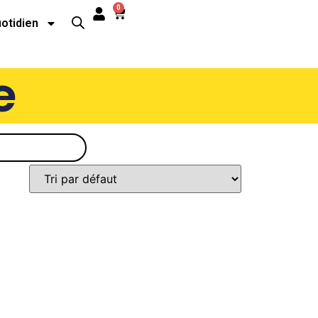
0
uotidien
e