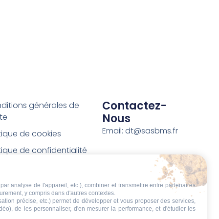
Contactez-
ditions générales de
Nous
te
Email: dt@sasbms.fr
itique de cookies
tique de confidentialité
tions légales
ditions de retour et de
par analyse de l'appareil, etc.), combiner et transmettre entre partenaires
eurement, y compris dans d'autres contextes.
boursement
isation précise, etc.) permet de développer et vous proposer des services,
idéo), de les personnaliser, d'en mesurer la performance, et d'étudier les
t de rétractation