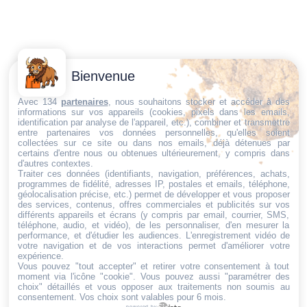
Contactez-
Conditions
Bienvenue
Nous
générales
Trouvez ce qu'il vous faut,
de vente
Email:
Avec 134
partenaires
, nous souhaitons stocker et accéder à des
informations sur vos appareils (cookies, pixels dans les emails,
au bon endroit
dt@sasbms.fr
Politique de
identification par analyse de l'appareil, etc.), combiner et transmettre
entre partenaires vos données personnelles, qu'elles soient
cookies
collectées sur ce site ou dans nos emails, déjà détenues par
Politique de
certains d'entre nous ou obtenues ultérieurement, y compris dans
d'autres contextes.
confidentialité
Traiter ces données (identifiants, navigation, préférences, achats,
programmes de fidélité, adresses IP, postales et emails, téléphone,
Mentions
géolocalisation précise, etc.) permet de développer et vous proposer
légales
des services, contenus, offres commerciales et publicités sur vos
différents appareils et écrans (y compris par email, courrier, SMS,
Conditions de
téléphone, audio, et vidéo), de les personnaliser, d'en mesurer la
performance, et d'étudier les audiences. L'enregistrement vidéo de
retour et de
votre navigation et de vos interactions permet d'améliorer votre
remboursement
expérience.
Vous pouvez "tout accepter" et retirer votre consentement à tout
Droit de
moment via l'icône "cookie"
. Vous pouvez aussi "paramétrer des
rétractation
choix" détaillés et vous opposer aux traitements non soumis au
consentement. Vos choix sont valables pour 6 mois.
powered by