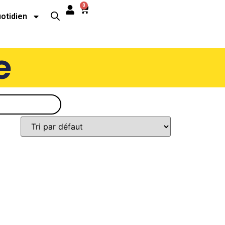
0
uotidien
e