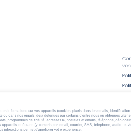
Con
ven
Pol
Poli
Men
Con
des informations sur vos appareils (cookies, pixels dans les emails, identification 
rem
ite ou dans nos emails, déjà détenues par certains d'entre nous ou obtenues ultéri
chats, programmes de fidélité, adresses IP, postales et emails, téléphone, géolocal
Droi
s appareils et écrans (y compris par email, courrier, SMS, téléphone, audio, et v
os interactions permet d'améliorer votre expérience.