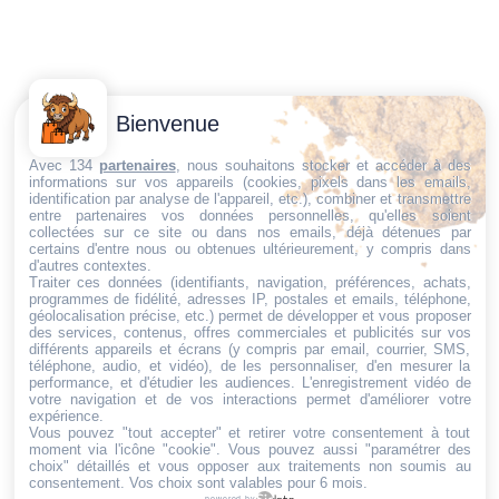
Contactez-
Conditions
Bienvenue
Nous
générales
Trouvez ce qu'il vous faut,
de vente
Email:
Avec 134
partenaires
, nous souhaitons stocker et accéder à des
informations sur vos appareils (cookies, pixels dans les emails,
au bon endroit
dt@sasbms.fr
Politique de
identification par analyse de l'appareil, etc.), combiner et transmettre
entre partenaires vos données personnelles, qu'elles soient
cookies
collectées sur ce site ou dans nos emails, déjà détenues par
Politique de
certains d'entre nous ou obtenues ultérieurement, y compris dans
d'autres contextes.
confidentialité
Traiter ces données (identifiants, navigation, préférences, achats,
programmes de fidélité, adresses IP, postales et emails, téléphone,
Mentions
géolocalisation précise, etc.) permet de développer et vous proposer
légales
des services, contenus, offres commerciales et publicités sur vos
différents appareils et écrans (y compris par email, courrier, SMS,
Conditions de
téléphone, audio, et vidéo), de les personnaliser, d'en mesurer la
performance, et d'étudier les audiences. L'enregistrement vidéo de
retour et de
votre navigation et de vos interactions permet d'améliorer votre
remboursement
expérience.
Vous pouvez "tout accepter" et retirer votre consentement à tout
Droit de
moment via l'icône "cookie"
. Vous pouvez aussi "paramétrer des
rétractation
choix" détaillés et vous opposer aux traitements non soumis au
consentement. Vos choix sont valables pour 6 mois.
powered by