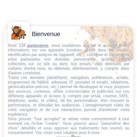
Contactez-
Conditions
Bienvenue
Nous
générales
Trouvez ce qu'il vous faut,
de vente
Email:
Avec 134
partenaires
, nous souhaitons stocker et accéder à des
informations sur vos appareils (cookies, pixels dans les emails,
au bon endroit
dt@sasbms.fr
Politique de
identification par analyse de l'appareil, etc.), combiner et transmettre
entre partenaires vos données personnelles, qu'elles soient
cookies
collectées sur ce site ou dans nos emails, déjà détenues par
Politique de
certains d'entre nous ou obtenues ultérieurement, y compris dans
d'autres contextes.
confidentialité
Traiter ces données (identifiants, navigation, préférences, achats,
programmes de fidélité, adresses IP, postales et emails, téléphone,
Mentions
géolocalisation précise, etc.) permet de développer et vous proposer
légales
des services, contenus, offres commerciales et publicités sur vos
différents appareils et écrans (y compris par email, courrier, SMS,
Conditions de
téléphone, audio, et vidéo), de les personnaliser, d'en mesurer la
performance, et d'étudier les audiences. L'enregistrement vidéo de
retour et de
votre navigation et de vos interactions permet d'améliorer votre
remboursement
expérience.
Vous pouvez "tout accepter" et retirer votre consentement à tout
Droit de
moment via l'icône "cookie"
. Vous pouvez aussi "paramétrer des
rétractation
choix" détaillés et vous opposer aux traitements non soumis au
consentement. Vos choix sont valables pour 6 mois.
powered by