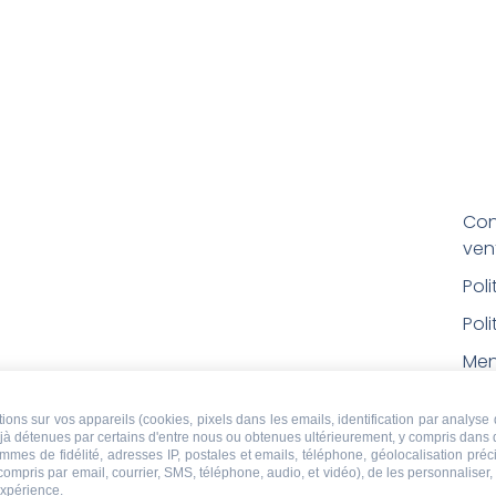
Con
ven
Pol
Poli
Men
Con
ons sur vos appareils (cookies, pixels dans les emails, identification par analyse 
rem
déjà détenues par certains d'entre nous ou obtenues ultérieurement, y compris dans 
ammes de fidélité, adresses IP, postales et emails, téléphone, géolocalisation pr
Droi
 compris par email, courrier, SMS, téléphone, audio, et vidéo), de les personnaliser
expérience.