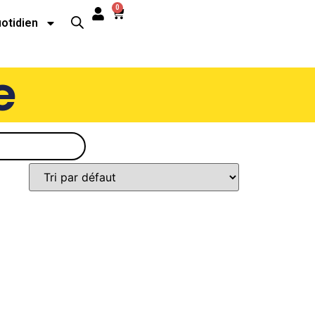
0
uotidien
e