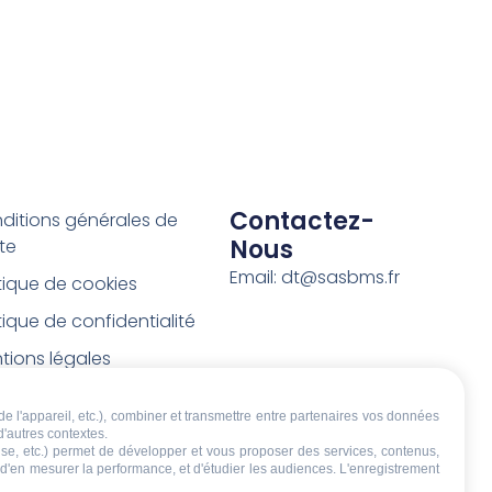
Contactez-
ditions générales de
Nous
te
Email: dt@sasbms.fr
itique de cookies
tique de confidentialité
tions légales
ditions de retour et de
de l'appareil, etc.), combiner et transmettre entre partenaires vos données
boursement
d'autres contextes.
écise, etc.) permet de développer et vous proposer des services, contenus,
t de rétractation
, d'en mesurer la performance, et d'étudier les audiences. L'enregistrement