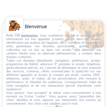
Contactez-
Conditions
Bienvenue
Nous
générales
Trouvez ce qu'il vous faut,
de vente
Email:
Avec 134
partenaires
, nous souhaitons stocker et accéder à des
informations sur vos appareils (cookies, pixels dans les emails,
au bon endroit
dt@sasbms.fr
Politique de
identification par analyse de l'appareil, etc.), combiner et transmettre
entre partenaires vos données personnelles, qu'elles soient
cookies
collectées sur ce site ou dans nos emails, déjà détenues par
Politique de
certains d'entre nous ou obtenues ultérieurement, y compris dans
d'autres contextes.
confidentialité
Traiter ces données (identifiants, navigation, préférences, achats,
programmes de fidélité, adresses IP, postales et emails, téléphone,
Mentions
géolocalisation précise, etc.) permet de développer et vous proposer
légales
des services, contenus, offres commerciales et publicités sur vos
différents appareils et écrans (y compris par email, courrier, SMS,
Conditions de
téléphone, audio, et vidéo), de les personnaliser, d'en mesurer la
performance, et d'étudier les audiences. L'enregistrement vidéo de
retour et de
votre navigation et de vos interactions permet d'améliorer votre
remboursement
expérience.
Vous pouvez "tout accepter" et retirer votre consentement à tout
Droit de
moment via l'icône "cookie"
. Vous pouvez aussi "paramétrer des
rétractation
choix" détaillés et vous opposer aux traitements non soumis au
consentement. Vos choix sont valables pour 6 mois.
powered by