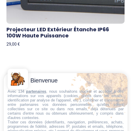
Projecteur LED Extérieur Étanche IP66
100W Haute Puissance
29,00
€
Contactez-
Conditions
Bienvenue
Nous
générales
Trouvez ce qu'il vous faut,
de vente
Email:
Avec 134
partenaires
, nous souhaitons stocker et accéder à des
au bon endroit
informations sur vos appareils (cookies, pixels dans les emails,
dt@sasbms.fr
Politique de
identification par analyse de l'appareil, etc.), combiner et transmettre
entre partenaires vos données personnelles, qu'elles soient
cookies
collectées sur ce site ou dans nos emails, déjà détenues par
Politique de
certains d'entre nous ou obtenues ultérieurement, y compris dans
d'autres contextes.
confidentialité
Traiter ces données (identifiants, navigation, préférences, achats,
programmes de fidélité, adresses IP, postales et emails, téléphone,
Mentions
géolocalisation précise, etc.) permet de développer et vous proposer