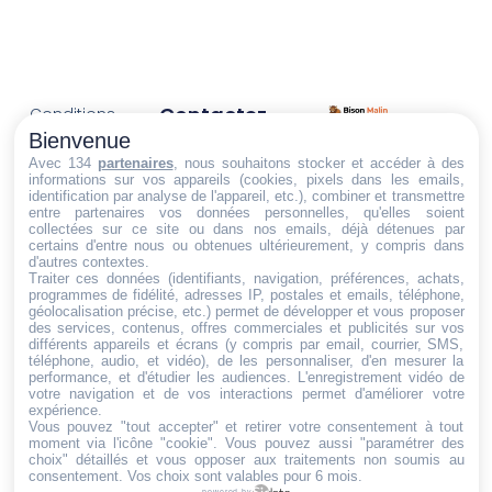
Contactez-
Conditions
Nous
générales
Bienvenue
Trouvez ce qu'il vous faut,
de vente
Email:
Avec 134
partenaires
, nous souhaitons stocker et accéder à des
informations sur vos appareils (cookies, pixels dans les emails,
au bon endroit
dt@sasbms.fr
Politique de
identification par analyse de l'appareil, etc.), combiner et transmettre
entre partenaires vos données personnelles, qu'elles soient
cookies
collectées sur ce site ou dans nos emails, déjà détenues par
Politique de
certains d'entre nous ou obtenues ultérieurement, y compris dans
d'autres contextes.
confidentialité
Traiter ces données (identifiants, navigation, préférences, achats,
programmes de fidélité, adresses IP, postales et emails, téléphone,
Mentions
géolocalisation précise, etc.) permet de développer et vous proposer
légales
des services, contenus, offres commerciales et publicités sur vos
différents appareils et écrans (y compris par email, courrier, SMS,
Conditions de
téléphone, audio, et vidéo), de les personnaliser, d'en mesurer la
performance, et d'étudier les audiences. L'enregistrement vidéo de
retour et de
votre navigation et de vos interactions permet d'améliorer votre
remboursement
expérience.
Vous pouvez "tout accepter" et retirer votre consentement à tout
Droit de
moment via l'icône "cookie"
. Vous pouvez aussi "paramétrer des
rétractation
choix" détaillés et vous opposer aux traitements non soumis au
consentement. Vos choix sont valables pour 6 mois.
powered by