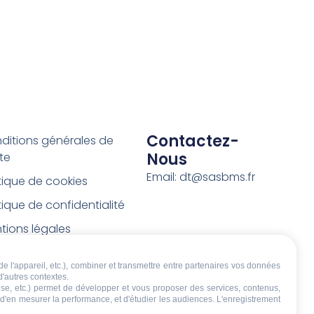
Contactez-
ditions générales de
Nous
te
Email: dt@sasbms.fr
itique de cookies
tique de confidentialité
tions légales
ditions de retour et de
de l'appareil, etc.), combiner et transmettre entre partenaires vos données
boursement
d'autres contextes.
écise, etc.) permet de développer et vous proposer des services, contenus,
t de rétractation
, d'en mesurer la performance, et d'étudier les audiences. L'enregistrement