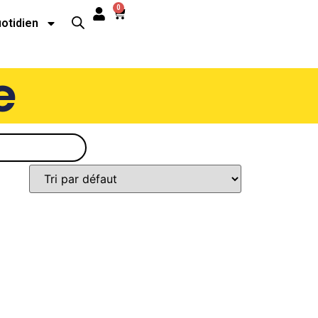
0
uotidien
e