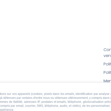
Con
ven
Pol
Poli
Men
Con
ons sur vos appareils (cookies, pixels dans les emails, identification par analyse 
rem
déjà détenues par certains d'entre nous ou obtenues ultérieurement, y compris dans 
ammes de fidélité, adresses IP, postales et emails, téléphone, géolocalisation pr
Droi
 compris par email, courrier, SMS, téléphone, audio, et vidéo), de les personnaliser
expérience.