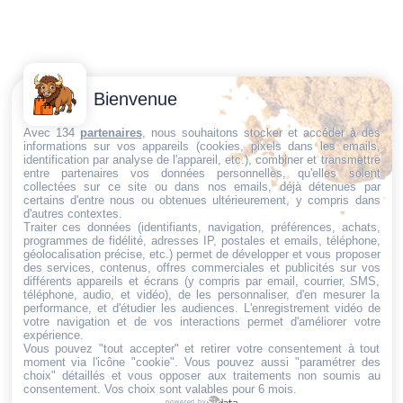
Contactez-
Conditions
Bienvenue
Nous
générales
Trouvez ce qu'il vous faut,
de vente
Email:
Avec 134
partenaires
, nous souhaitons stocker et accéder à des
au bon endroit
informations sur vos appareils (cookies, pixels dans les emails,
dt@sasbms.fr
Politique de
identification par analyse de l'appareil, etc.), combiner et transmettre
entre partenaires vos données personnelles, qu'elles soient
cookies
collectées sur ce site ou dans nos emails, déjà détenues par
Politique de
certains d'entre nous ou obtenues ultérieurement, y compris dans
d'autres contextes.
confidentialité
Traiter ces données (identifiants, navigation, préférences, achats,
programmes de fidélité, adresses IP, postales et emails, téléphone,
Mentions
géolocalisation précise, etc.) permet de développer et vous proposer
légales
des services, contenus, offres commerciales et publicités sur vos
différents appareils et écrans (y compris par email, courrier, SMS,
Conditions de
téléphone, audio, et vidéo), de les personnaliser, d'en mesurer la
performance, et d'étudier les audiences. L'enregistrement vidéo de
retour et de
votre navigation et de vos interactions permet d'améliorer votre
remboursement
expérience.
Vous pouvez "tout accepter" et retirer votre consentement à tout
Droit de
moment via l'icône "cookie"
. Vous pouvez aussi "paramétrer des
rétractation
choix" détaillés et vous opposer aux traitements non soumis au
consentement. Vos choix sont valables pour 6 mois.
powered by