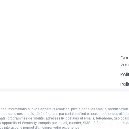
Con
ven
Pol
Poli
Men
Con
des informations sur vos appareils (cookies, pixels dans les emails, identification 
rem
ite ou dans nos emails, déjà détenues par certains d'entre nous ou obtenues ultéri
chats, programmes de fidélité, adresses IP, postales et emails, téléphone, géolocal
Droi
s appareils et écrans (y compris par email, courrier, SMS, téléphone, audio, et v
os interactions permet d'améliorer votre expérience.