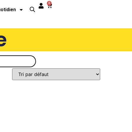
0
uotidien
e