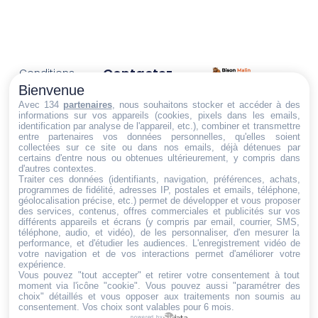
Contactez-
Conditions
Nous
générales
Bienvenue
Trouvez ce qu'il vous faut,
de vente
Email:
Avec 134
partenaires
, nous souhaitons stocker et accéder à des
au bon endroit
informations sur vos appareils (cookies, pixels dans les emails,
dt@sasbms.fr
Politique de
identification par analyse de l'appareil, etc.), combiner et transmettre
entre partenaires vos données personnelles, qu'elles soient
cookies
collectées sur ce site ou dans nos emails, déjà détenues par
Politique de
certains d'entre nous ou obtenues ultérieurement, y compris dans
d'autres contextes.
confidentialité
Traiter ces données (identifiants, navigation, préférences, achats,
programmes de fidélité, adresses IP, postales et emails, téléphone,
Mentions
géolocalisation précise, etc.) permet de développer et vous proposer
légales
des services, contenus, offres commerciales et publicités sur vos
différents appareils et écrans (y compris par email, courrier, SMS,
Conditions de
téléphone, audio, et vidéo), de les personnaliser, d'en mesurer la
performance, et d'étudier les audiences. L'enregistrement vidéo de
retour et de
votre navigation et de vos interactions permet d'améliorer votre
remboursement
expérience.
Vous pouvez "tout accepter" et retirer votre consentement à tout
Droit de
moment via l'icône "cookie"
. Vous pouvez aussi "paramétrer des
rétractation
choix" détaillés et vous opposer aux traitements non soumis au
consentement. Vos choix sont valables pour 6 mois.
powered by