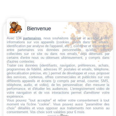
Contactez-
Conditions
Bienvenue
Nous
générales
Trouvez ce qu'il vous faut,
de vente
Email:
Avec 134
partenaires
, nous souhaitons stocker et accéder à des
au bon endroit
informations sur vos appareils (cookies, pixels dans les emails,
dt@sasbms.fr
Politique de
identification par analyse de l'appareil, etc.), combiner et transmettre
entre partenaires vos données personnelles, qu'elles soient
cookies
collectées sur ce site ou dans nos emails, déjà détenues par
Politique de
certains d'entre nous ou obtenues ultérieurement, y compris dans
d'autres contextes.
confidentialité
Traiter ces données (identifiants, navigation, préférences, achats,
programmes de fidélité, adresses IP, postales et emails, téléphone,
Mentions
géolocalisation précise, etc.) permet de développer et vous proposer
légales
des services, contenus, offres commerciales et publicités sur vos
différents appareils et écrans (y compris par email, courrier, SMS,
Conditions de
téléphone, audio, et vidéo), de les personnaliser, d'en mesurer la
performance, et d'étudier les audiences. L'enregistrement vidéo de
retour et de
votre navigation et de vos interactions permet d'améliorer votre
remboursement
expérience.
Vous pouvez "tout accepter" et retirer votre consentement à tout
Droit de
moment via l'icône "cookie"
. Vous pouvez aussi "paramétrer des
rétractation
choix" détaillés et vous opposer aux traitements non soumis au
consentement. Vos choix sont valables pour 6 mois.
powered by