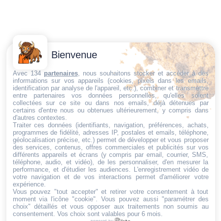
Contactez-
Conditions
Bienvenue
Nous
générales
Trouvez ce qu'il vous faut,
de vente
Email:
Avec 134
partenaires
, nous souhaitons stocker et accéder à des
informations sur vos appareils (cookies, pixels dans les emails,
au bon endroit
dt@sasbms.fr
Politique de
identification par analyse de l'appareil, etc.), combiner et transmettre
entre partenaires vos données personnelles, qu'elles soient
cookies
collectées sur ce site ou dans nos emails, déjà détenues par
Politique de
certains d'entre nous ou obtenues ultérieurement, y compris dans
d'autres contextes.
confidentialité
Traiter ces données (identifiants, navigation, préférences, achats,
programmes de fidélité, adresses IP, postales et emails, téléphone,
Mentions
géolocalisation précise, etc.) permet de développer et vous proposer
légales
des services, contenus, offres commerciales et publicités sur vos
différents appareils et écrans (y compris par email, courrier, SMS,
Conditions de
téléphone, audio, et vidéo), de les personnaliser, d'en mesurer la
performance, et d'étudier les audiences. L'enregistrement vidéo de
retour et de
votre navigation et de vos interactions permet d'améliorer votre
remboursement
expérience.
Vous pouvez "tout accepter" et retirer votre consentement à tout
Droit de
moment via l'icône "cookie"
. Vous pouvez aussi "paramétrer des
rétractation
choix" détaillés et vous opposer aux traitements non soumis au
consentement. Vos choix sont valables pour 6 mois.
powered by