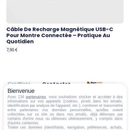
Câble De Recharge Magnétique USB-C
Pour Montre Connectée – Pratique Au
Quotidien
7,90
€
Contactez-
Conditions
Nous
générales
Bienvenue
Trouvez ce qu'il vous faut,
de vente
Email:
Avec 134
partenaires
, nous souhaitons stocker et accéder à des
au bon endroit
informations sur vos appareils (cookies, pixels dans les emails,
dt@sasbms.fr
Politique de
identification par analyse de l'appareil, etc.), combiner et transmettre
entre partenaires vos données personnelles, qu'elles soient
cookies
collectées sur ce site ou dans nos emails, déjà détenues par
Politique de
certains d'entre nous ou obtenues ultérieurement, y compris dans
d'autres contextes.
confidentialité
Traiter ces données (identifiants, navigation, préférences, achats,