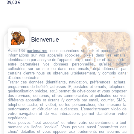
39,00
€
Contactez-
Conditions
Bienvenue
Nous
générales
Trouvez ce qu'il vous faut,
de vente
Email:
Avec 134
partenaires
, nous souhaitons stocker et accéder à des
informations sur vos appareils (cookies, pixels dans les emails,
au bon endroit
dt@sasbms.fr
Politique de
identification par analyse de l'appareil, etc.), combiner et transmettre
entre partenaires vos données personnelles, qu'elles soient
cookies
collectées sur ce site ou dans nos emails, déjà détenues par
Politique de
certains d'entre nous ou obtenues ultérieurement, y compris dans
d'autres contextes.
confidentialité
Traiter ces données (identifiants, navigation, préférences, achats,
programmes de fidélité, adresses IP, postales et emails, téléphone,
Mentions
géolocalisation précise, etc.) permet de développer et vous proposer
légales
des services, contenus, offres commerciales et publicités sur vos
différents appareils et écrans (y compris par email, courrier, SMS,
Conditions de
téléphone, audio, et vidéo), de les personnaliser, d'en mesurer la
performance, et d'étudier les audiences. L'enregistrement vidéo de
retour et de
votre navigation et de vos interactions permet d'améliorer votre
remboursement
expérience.
Vous pouvez "tout accepter" et retirer votre consentement à tout
Droit de
moment via l'icône "cookie"
. Vous pouvez aussi "paramétrer des
rétractation
choix" détaillés et vous opposer aux traitements non soumis au