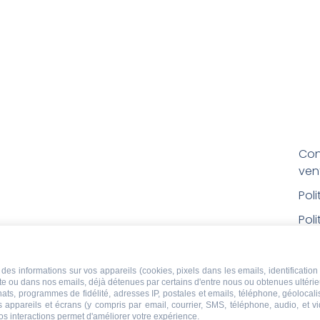
Con
ven
Pol
Poli
Men
Con
des informations sur vos appareils (cookies, pixels dans les emails, identification 
ite ou dans nos emails, déjà détenues par certains d'entre nous ou obtenues ultéri
rem
chats, programmes de fidélité, adresses IP, postales et emails, téléphone, géolocal
s appareils et écrans (y compris par email, courrier, SMS, téléphone, audio, et v
Droi
os interactions permet d'améliorer votre expérience.