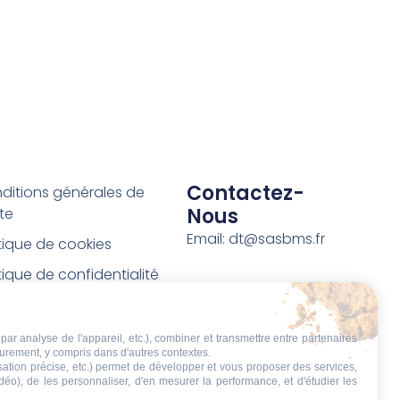
Contactez-
ditions générales de
Nous
te
Email: dt@sasbms.fr
itique de cookies
tique de confidentialité
tions légales
ditions de retour et de
par analyse de l'appareil, etc.), combiner et transmettre entre partenaires
eurement, y compris dans d'autres contextes.
boursement
isation précise, etc.) permet de développer et vous proposer des services,
idéo), de les personnaliser, d'en mesurer la performance, et d'étudier les
t de rétractation