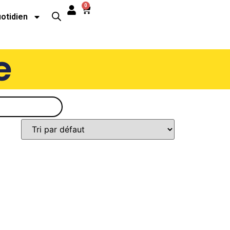
0
uotidien
e