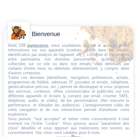
Contactez-
Conditions
Bienvenue
Nous
générales
Trouvez ce qu'il vous faut,
de vente
Email:
Avec 134
partenaires
, nous souhaitons stocker et accéder à des
informations sur vos appareils (cookies, pixels dans les emails,
au bon endroit
dt@sasbms.fr
Politique de
identification par analyse de l'appareil, etc.), combiner et transmettre
entre partenaires vos données personnelles, qu'elles soient
cookies
collectées sur ce site ou dans nos emails, déjà détenues par
Politique de
certains d'entre nous ou obtenues ultérieurement, y compris dans
d'autres contextes.
confidentialité
Traiter ces données (identifiants, navigation, préférences, achats,
programmes de fidélité, adresses IP, postales et emails, téléphone,
Mentions
géolocalisation précise, etc.) permet de développer et vous proposer
légales
des services, contenus, offres commerciales et publicités sur vos
différents appareils et écrans (y compris par email, courrier, SMS,
Conditions de
téléphone, audio, et vidéo), de les personnaliser, d'en mesurer la
performance, et d'étudier les audiences. L'enregistrement vidéo de
retour et de
votre navigation et de vos interactions permet d'améliorer votre
remboursement
expérience.
Vous pouvez "tout accepter" et retirer votre consentement à tout
Droit de
moment via l'icône "cookie"
. Vous pouvez aussi "paramétrer des
rétractation
choix" détaillés et vous opposer aux traitements non soumis au
consentement. Vos choix sont valables pour 6 mois.
powered by