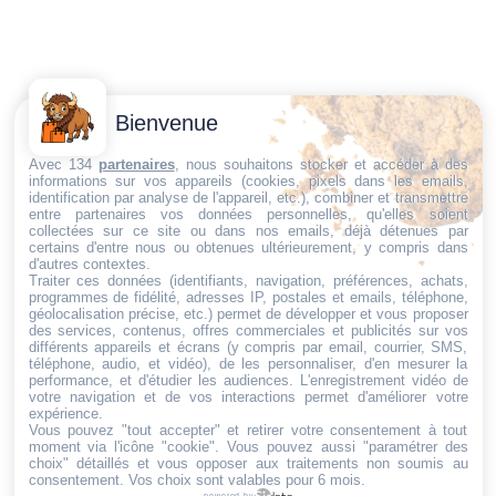
Contactez-
Conditions
Bienvenue
Nous
générales
Trouvez ce qu'il vous faut,
de vente
Email:
Avec 134
partenaires
, nous souhaitons stocker et accéder à des
informations sur vos appareils (cookies, pixels dans les emails,
au bon endroit
dt@sasbms.fr
Politique de
identification par analyse de l'appareil, etc.), combiner et transmettre
entre partenaires vos données personnelles, qu'elles soient
cookies
collectées sur ce site ou dans nos emails, déjà détenues par
Politique de
certains d'entre nous ou obtenues ultérieurement, y compris dans
d'autres contextes.
confidentialité
Traiter ces données (identifiants, navigation, préférences, achats,
programmes de fidélité, adresses IP, postales et emails, téléphone,
Mentions
géolocalisation précise, etc.) permet de développer et vous proposer
légales
des services, contenus, offres commerciales et publicités sur vos
différents appareils et écrans (y compris par email, courrier, SMS,
Conditions de
téléphone, audio, et vidéo), de les personnaliser, d'en mesurer la
performance, et d'étudier les audiences. L'enregistrement vidéo de
retour et de
votre navigation et de vos interactions permet d'améliorer votre
remboursement
expérience.
Vous pouvez "tout accepter" et retirer votre consentement à tout
Droit de
moment via l'icône "cookie"
. Vous pouvez aussi "paramétrer des
rétractation
choix" détaillés et vous opposer aux traitements non soumis au
consentement. Vos choix sont valables pour 6 mois.
powered by