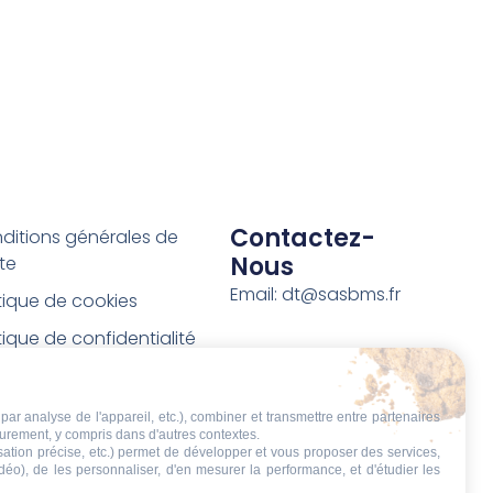
Contactez-
ditions générales de
Nous
te
Email: dt@sasbms.fr
itique de cookies
tique de confidentialité
tions légales
ditions de retour et de
par analyse de l'appareil, etc.), combiner et transmettre entre partenaires
eurement, y compris dans d'autres contextes.
boursement
isation précise, etc.) permet de développer et vous proposer des services,
idéo), de les personnaliser, d'en mesurer la performance, et d'étudier les
t de rétractation