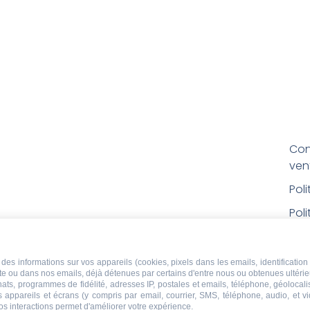
Con
ven
Pol
Poli
Men
Con
des informations sur vos appareils (cookies, pixels dans les emails, identification 
ite ou dans nos emails, déjà détenues par certains d'entre nous ou obtenues ultéri
rem
chats, programmes de fidélité, adresses IP, postales et emails, téléphone, géolocal
s appareils et écrans (y compris par email, courrier, SMS, téléphone, audio, et v
Droi
os interactions permet d'améliorer votre expérience.