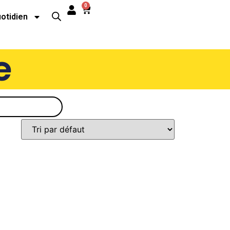
0
uotidien
e