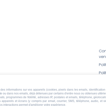
Con
ven
Pol
Poli
Men
Con
des informations sur vos appareils (cookies, pixels dans les emails, identification 
ite ou dans nos emails, déjà détenues par certains d'entre nous ou obtenues ultéri
rem
chats, programmes de fidélité, adresses IP, postales et emails, téléphone, géolocal
s appareils et écrans (y compris par email, courrier, SMS, téléphone, audio, et v
Droi
os interactions permet d'améliorer votre expérience.