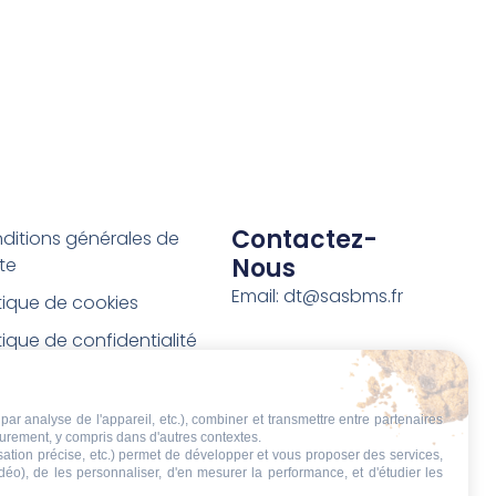
Contactez-
ditions générales de
Nous
te
Email: dt@sasbms.fr
itique de cookies
tique de confidentialité
tions légales
ditions de retour et de
par analyse de l'appareil, etc.), combiner et transmettre entre partenaires
eurement, y compris dans d'autres contextes.
boursement
isation précise, etc.) permet de développer et vous proposer des services,
idéo), de les personnaliser, d'en mesurer la performance, et d'étudier les
t de rétractation