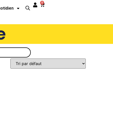
0
uotidien
e