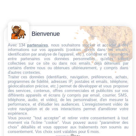
Contactez-
Conditions
Bienvenue
Nous
générales
Trouvez ce qu'il vous faut,
de vente
Email:
Avec 134
partenaires
, nous souhaitons stocker et accéder à des
informations sur vos appareils (cookies, pixels dans les emails,
au bon endroit
dt@sasbms.fr
Politique de
identification par analyse de l'appareil, etc.), combiner et transmettre
entre partenaires vos données personnelles, qu'elles soient
cookies
collectées sur ce site ou dans nos emails, déjà détenues par
Politique de
certains d'entre nous ou obtenues ultérieurement, y compris dans
d'autres contextes.
confidentialité
Traiter ces données (identifiants, navigation, préférences, achats,
programmes de fidélité, adresses IP, postales et emails, téléphone,
Mentions
géolocalisation précise, etc.) permet de développer et vous proposer
légales
des services, contenus, offres commerciales et publicités sur vos
différents appareils et écrans (y compris par email, courrier, SMS,
Conditions de
téléphone, audio, et vidéo), de les personnaliser, d'en mesurer la
performance, et d'étudier les audiences. L'enregistrement vidéo de
retour et de
votre navigation et de vos interactions permet d'améliorer votre
remboursement
expérience.
Vous pouvez "tout accepter" et retirer votre consentement à tout
Droit de
moment via l'icône "cookie"
. Vous pouvez aussi "paramétrer des
rétractation
choix" détaillés et vous opposer aux traitements non soumis au
consentement. Vos choix sont valables pour 6 mois.
powered by