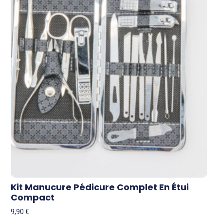
Kit Manucure Pédicure Complet En Étui
Compact
9,90
€