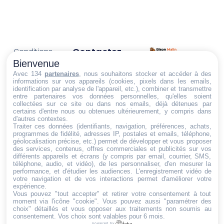
Contactez-
Conditions
Nous
générales
Bienvenue
Trouvez ce qu'il vous faut,
de vente
Email:
Avec 134
partenaires
, nous souhaitons stocker et accéder à des
au bon endroit
informations sur vos appareils (cookies, pixels dans les emails,
dt@sasbms.fr
Politique de
identification par analyse de l'appareil, etc.), combiner et transmettre
entre partenaires vos données personnelles, qu'elles soient
cookies
collectées sur ce site ou dans nos emails, déjà détenues par
Politique de
certains d'entre nous ou obtenues ultérieurement, y compris dans
d'autres contextes.
confidentialité
Traiter ces données (identifiants, navigation, préférences, achats,
programmes de fidélité, adresses IP, postales et emails, téléphone,
Mentions
géolocalisation précise, etc.) permet de développer et vous proposer
légales
des services, contenus, offres commerciales et publicités sur vos
différents appareils et écrans (y compris par email, courrier, SMS,
Conditions de
téléphone, audio, et vidéo), de les personnaliser, d'en mesurer la
performance, et d'étudier les audiences. L'enregistrement vidéo de
retour et de
votre navigation et de vos interactions permet d'améliorer votre
remboursement
expérience.
Vous pouvez "tout accepter" et retirer votre consentement à tout
Droit de
moment via l'icône "cookie"
. Vous pouvez aussi "paramétrer des
rétractation
choix" détaillés et vous opposer aux traitements non soumis au
consentement. Vos choix sont valables pour 6 mois.
powered by