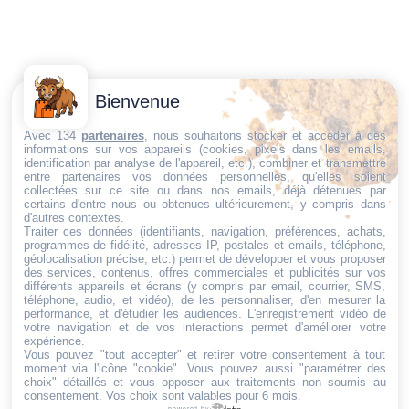
Contactez-
Conditions
Bienvenue
Nous
générales
Trouvez ce qu'il vous faut,
de vente
Email:
Avec 134
partenaires
, nous souhaitons stocker et accéder à des
informations sur vos appareils (cookies, pixels dans les emails,
au bon endroit
dt@sasbms.fr
Politique de
identification par analyse de l'appareil, etc.), combiner et transmettre
entre partenaires vos données personnelles, qu'elles soient
cookies
collectées sur ce site ou dans nos emails, déjà détenues par
Politique de
certains d'entre nous ou obtenues ultérieurement, y compris dans
d'autres contextes.
confidentialité
Traiter ces données (identifiants, navigation, préférences, achats,
programmes de fidélité, adresses IP, postales et emails, téléphone,
Mentions
géolocalisation précise, etc.) permet de développer et vous proposer
légales
des services, contenus, offres commerciales et publicités sur vos
différents appareils et écrans (y compris par email, courrier, SMS,
Conditions de
téléphone, audio, et vidéo), de les personnaliser, d'en mesurer la
performance, et d'étudier les audiences. L'enregistrement vidéo de
retour et de
votre navigation et de vos interactions permet d'améliorer votre
remboursement
expérience.
Vous pouvez "tout accepter" et retirer votre consentement à tout
Droit de
moment via l'icône "cookie"
. Vous pouvez aussi "paramétrer des
rétractation
choix" détaillés et vous opposer aux traitements non soumis au
consentement. Vos choix sont valables pour 6 mois.
powered by