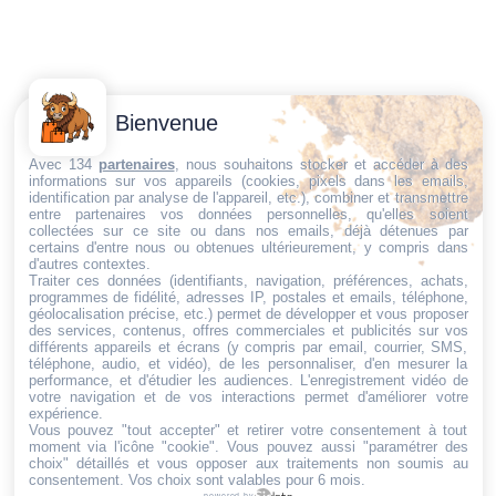
Contactez-
Conditions
Bienvenue
Nous
générales
Trouvez ce qu'il vous faut,
de vente
Email:
Avec 134
partenaires
, nous souhaitons stocker et accéder à des
informations sur vos appareils (cookies, pixels dans les emails,
au bon endroit
dt@sasbms.fr
Politique de
identification par analyse de l'appareil, etc.), combiner et transmettre
entre partenaires vos données personnelles, qu'elles soient
cookies
collectées sur ce site ou dans nos emails, déjà détenues par
Politique de
certains d'entre nous ou obtenues ultérieurement, y compris dans
d'autres contextes.
confidentialité
Traiter ces données (identifiants, navigation, préférences, achats,
programmes de fidélité, adresses IP, postales et emails, téléphone,
Mentions
géolocalisation précise, etc.) permet de développer et vous proposer
légales
des services, contenus, offres commerciales et publicités sur vos
différents appareils et écrans (y compris par email, courrier, SMS,
Conditions de
téléphone, audio, et vidéo), de les personnaliser, d'en mesurer la
performance, et d'étudier les audiences. L'enregistrement vidéo de
retour et de
votre navigation et de vos interactions permet d'améliorer votre
remboursement
expérience.
Vous pouvez "tout accepter" et retirer votre consentement à tout
Droit de
moment via l'icône "cookie"
. Vous pouvez aussi "paramétrer des
rétractation
choix" détaillés et vous opposer aux traitements non soumis au
consentement. Vos choix sont valables pour 6 mois.
powered by