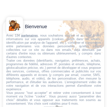
Contactez-
Conditions
Bienvenue
Nous
générales
Trouvez ce qu'il vous faut,
de vente
Email:
Avec 134
partenaires
, nous souhaitons stocker et accéder à des
informations sur vos appareils (cookies, pixels dans les emails,
au bon endroit
dt@sasbms.fr
Politique de
identification par analyse de l'appareil, etc.), combiner et transmettre
entre partenaires vos données personnelles, qu'elles soient
cookies
collectées sur ce site ou dans nos emails, déjà détenues par
Politique de
certains d'entre nous ou obtenues ultérieurement, y compris dans
d'autres contextes.
confidentialité
Traiter ces données (identifiants, navigation, préférences, achats,
programmes de fidélité, adresses IP, postales et emails, téléphone,
Mentions
géolocalisation précise, etc.) permet de développer et vous proposer
légales
des services, contenus, offres commerciales et publicités sur vos
différents appareils et écrans (y compris par email, courrier, SMS,
Conditions de
téléphone, audio, et vidéo), de les personnaliser, d'en mesurer la
performance, et d'étudier les audiences. L'enregistrement vidéo de
retour et de
votre navigation et de vos interactions permet d'améliorer votre
remboursement
expérience.
Vous pouvez "tout accepter" et retirer votre consentement à tout
Droit de
moment via l'icône "cookie"
. Vous pouvez aussi "paramétrer des
rétractation
choix" détaillés et vous opposer aux traitements non soumis au
consentement. Vos choix sont valables pour 6 mois.
powered by