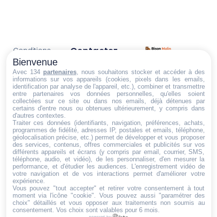
Contactez-
Conditions
Nous
générales
Bienvenue
Trouvez ce qu'il vous faut,
de vente
Email:
Avec 134
partenaires
, nous souhaitons stocker et accéder à des
informations sur vos appareils (cookies, pixels dans les emails,
au bon endroit
dt@sasbms.fr
Politique de
identification par analyse de l'appareil, etc.), combiner et transmettre
entre partenaires vos données personnelles, qu'elles soient
cookies
collectées sur ce site ou dans nos emails, déjà détenues par
Politique de
certains d'entre nous ou obtenues ultérieurement, y compris dans
d'autres contextes.
confidentialité
Traiter ces données (identifiants, navigation, préférences, achats,
programmes de fidélité, adresses IP, postales et emails, téléphone,
Mentions
géolocalisation précise, etc.) permet de développer et vous proposer
légales
des services, contenus, offres commerciales et publicités sur vos
différents appareils et écrans (y compris par email, courrier, SMS,
Conditions de
téléphone, audio, et vidéo), de les personnaliser, d'en mesurer la
performance, et d'étudier les audiences. L'enregistrement vidéo de
retour et de
votre navigation et de vos interactions permet d'améliorer votre
remboursement
expérience.
Vous pouvez "tout accepter" et retirer votre consentement à tout
Droit de
moment via l'icône "cookie"
. Vous pouvez aussi "paramétrer des
rétractation
choix" détaillés et vous opposer aux traitements non soumis au
consentement. Vos choix sont valables pour 6 mois.
powered by