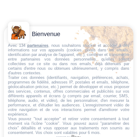
Contactez-
Conditions
Bienvenue
Nous
générales
Trouvez ce qu'il vous faut,
de vente
Email:
Avec 134
partenaires
, nous souhaitons stocker et accéder à des
informations sur vos appareils (cookies, pixels dans les emails,
au bon endroit
dt@sasbms.fr
Politique de
identification par analyse de l'appareil, etc.), combiner et transmettre
entre partenaires vos données personnelles, qu'elles soient
cookies
collectées sur ce site ou dans nos emails, déjà détenues par
Politique de
certains d'entre nous ou obtenues ultérieurement, y compris dans
d'autres contextes.
confidentialité
Traiter ces données (identifiants, navigation, préférences, achats,
programmes de fidélité, adresses IP, postales et emails, téléphone,
Mentions
géolocalisation précise, etc.) permet de développer et vous proposer
légales
des services, contenus, offres commerciales et publicités sur vos
différents appareils et écrans (y compris par email, courrier, SMS,
Conditions de
téléphone, audio, et vidéo), de les personnaliser, d'en mesurer la
performance, et d'étudier les audiences. L'enregistrement vidéo de
retour et de
votre navigation et de vos interactions permet d'améliorer votre
remboursement
expérience.
Vous pouvez "tout accepter" et retirer votre consentement à tout
Droit de
moment via l'icône "cookie"
. Vous pouvez aussi "paramétrer des
rétractation
choix" détaillés et vous opposer aux traitements non soumis au
consentement. Vos choix sont valables pour 6 mois.
powered by