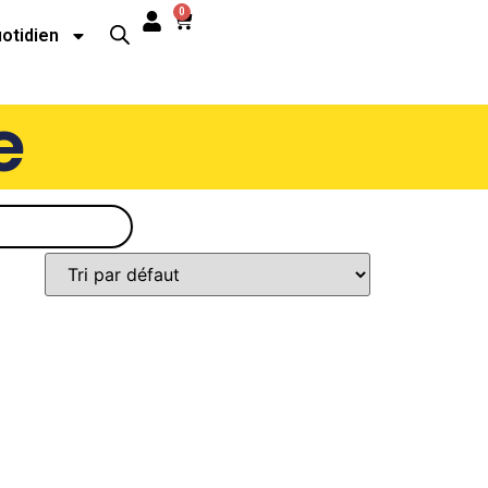
0
uotidien
e