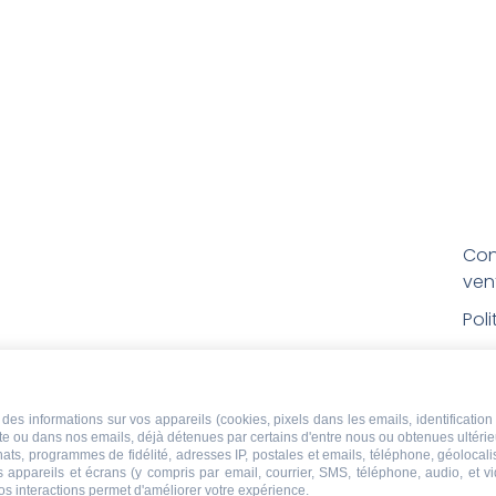
Con
ven
Pol
Poli
Men
des informations sur vos appareils (cookies, pixels dans les emails, identification 
Con
ite ou dans nos emails, déjà détenues par certains d'entre nous ou obtenues ultéri
rem
chats, programmes de fidélité, adresses IP, postales et emails, téléphone, géolocal
s appareils et écrans (y compris par email, courrier, SMS, téléphone, audio, et v
os interactions permet d'améliorer votre expérience.