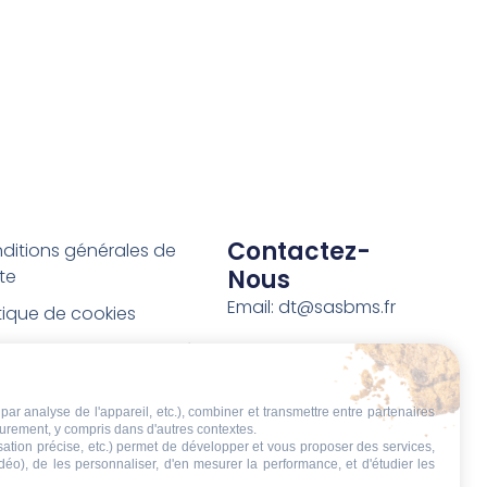
Contactez-
ditions générales de
Nous
te
Email: dt@sasbms.fr
itique de cookies
tique de confidentialité
tions légales
par analyse de l'appareil, etc.), combiner et transmettre entre partenaires
ditions de retour et de
eurement, y compris dans d'autres contextes.
boursement
isation précise, etc.) permet de développer et vous proposer des services,
idéo), de les personnaliser, d'en mesurer la performance, et d'étudier les