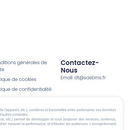
Contactez-
ditions générales de
Nous
te
Email: dt@sasbms.fr
itique de cookies
tique de confidentialité
tions légales
ditions de retour et de
de l'appareil, etc.), combiner et transmettre entre partenaires vos données
d'autres contextes.
boursement
écise, etc.) permet de développer et vous proposer des services, contenus,
, d'en mesurer la performance, et d'étudier les audiences. L'enregistrement
t de rétractation