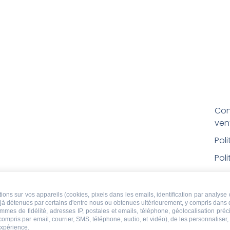
Con
ven
Pol
Poli
Men
Con
ons sur vos appareils (cookies, pixels dans les emails, identification par analyse 
déjà détenues par certains d'entre nous ou obtenues ultérieurement, y compris dans 
rem
ammes de fidélité, adresses IP, postales et emails, téléphone, géolocalisation pr
 compris par email, courrier, SMS, téléphone, audio, et vidéo), de les personnaliser
Droi
expérience.