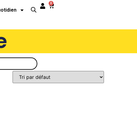
0
uotidien
e