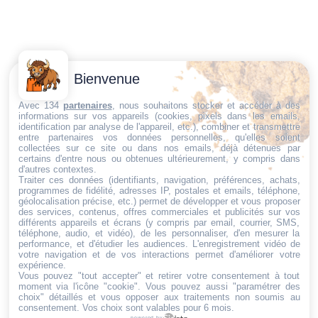
Contactez-
Conditions
Bienvenue
Nous
générales
Trouvez ce qu'il vous faut,
de vente
Email:
Avec 134
partenaires
, nous souhaitons stocker et accéder à des
informations sur vos appareils (cookies, pixels dans les emails,
au bon endroit
dt@sasbms.fr
Politique de
identification par analyse de l'appareil, etc.), combiner et transmettre
entre partenaires vos données personnelles, qu'elles soient
cookies
collectées sur ce site ou dans nos emails, déjà détenues par
Politique de
certains d'entre nous ou obtenues ultérieurement, y compris dans
d'autres contextes.
confidentialité
Traiter ces données (identifiants, navigation, préférences, achats,
programmes de fidélité, adresses IP, postales et emails, téléphone,
Mentions
géolocalisation précise, etc.) permet de développer et vous proposer
légales
des services, contenus, offres commerciales et publicités sur vos
différents appareils et écrans (y compris par email, courrier, SMS,
Conditions de
téléphone, audio, et vidéo), de les personnaliser, d'en mesurer la
performance, et d'étudier les audiences. L'enregistrement vidéo de
retour et de
votre navigation et de vos interactions permet d'améliorer votre
remboursement
expérience.
Vous pouvez "tout accepter" et retirer votre consentement à tout
Droit de
moment via l'icône "cookie"
. Vous pouvez aussi "paramétrer des
rétractation
choix" détaillés et vous opposer aux traitements non soumis au
consentement. Vos choix sont valables pour 6 mois.
powered by