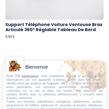
Support Téléphone Voiture Ventouse Bras
Articulé 360° Réglable Tableau De Bord
9,90
€
Contactez-
Conditions
Bienvenue
Nous
générales
Trouvez ce qu'il vous faut,
de vente
Email:
Avec 134
partenaires
, nous souhaitons stocker et accéder à des
au bon endroit
informations sur vos appareils (cookies, pixels dans les emails,
dt@sasbms.fr
Politique de
identification par analyse de l'appareil, etc.), combiner et transmettre
entre partenaires vos données personnelles, qu'elles soient
cookies
collectées sur ce site ou dans nos emails, déjà détenues par
Politique de
certains d'entre nous ou obtenues ultérieurement, y compris dans
d'autres contextes.
confidentialité
Traiter ces données (identifiants, navigation, préférences, achats,
programmes de fidélité, adresses IP, postales et emails, téléphone,
Mentions
géolocalisation précise, etc.) permet de développer et vous proposer