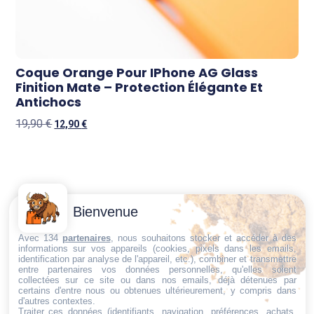
Coque Orange Pour IPhone AG Glass
Finition Mate – Protection Élégante Et
Antichocs
19,90
€
12,90
€
Contactez-
Conditions
Bienvenue
Nous
générales
Trouvez ce qu'il vous faut,
de vente
Email:
Avec 134
partenaires
, nous souhaitons stocker et accéder à des
au bon endroit
informations sur vos appareils (cookies, pixels dans les emails,
dt@sasbms.fr
Politique de
identification par analyse de l'appareil, etc.), combiner et transmettre
entre partenaires vos données personnelles, qu'elles soient
cookies
collectées sur ce site ou dans nos emails, déjà détenues par
Politique de
certains d'entre nous ou obtenues ultérieurement, y compris dans
d'autres contextes.
confidentialité
Traiter ces données (identifiants, navigation, préférences, achats,