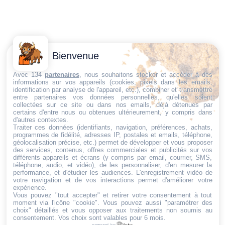
Contactez-
Conditions
Bienvenue
Nous
générales
Trouvez ce qu'il vous faut,
de vente
Email:
Avec 134
partenaires
, nous souhaitons stocker et accéder à des
informations sur vos appareils (cookies, pixels dans les emails,
au bon endroit
dt@sasbms.fr
Politique de
identification par analyse de l'appareil, etc.), combiner et transmettre
entre partenaires vos données personnelles, qu'elles soient
cookies
collectées sur ce site ou dans nos emails, déjà détenues par
Politique de
certains d'entre nous ou obtenues ultérieurement, y compris dans
d'autres contextes.
confidentialité
Traiter ces données (identifiants, navigation, préférences, achats,
programmes de fidélité, adresses IP, postales et emails, téléphone,
Mentions
géolocalisation précise, etc.) permet de développer et vous proposer
légales
des services, contenus, offres commerciales et publicités sur vos
différents appareils et écrans (y compris par email, courrier, SMS,
Conditions de
téléphone, audio, et vidéo), de les personnaliser, d'en mesurer la
performance, et d'étudier les audiences. L'enregistrement vidéo de
retour et de
votre navigation et de vos interactions permet d'améliorer votre
remboursement
expérience.
Vous pouvez "tout accepter" et retirer votre consentement à tout
Droit de
moment via l'icône "cookie"
. Vous pouvez aussi "paramétrer des
rétractation
choix" détaillés et vous opposer aux traitements non soumis au
consentement. Vos choix sont valables pour 6 mois.
powered by