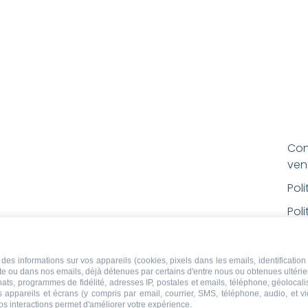
Con
ven
Pol
Poli
Men
Con
des informations sur vos appareils (cookies, pixels dans les emails, identification 
ite ou dans nos emails, déjà détenues par certains d'entre nous ou obtenues ultéri
rem
chats, programmes de fidélité, adresses IP, postales et emails, téléphone, géolocal
s appareils et écrans (y compris par email, courrier, SMS, téléphone, audio, et v
Droi
os interactions permet d'améliorer votre expérience.