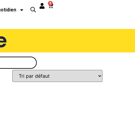
0
uotidien
e