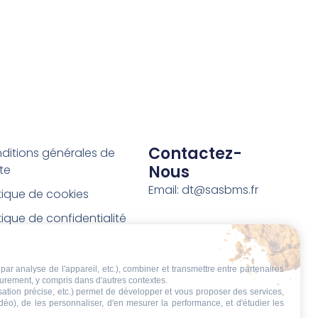
Contactez-
ditions générales de
Nous
te
Email: dt@sasbms.fr
itique de cookies
tique de confidentialité
tions légales
ditions de retour et de
par analyse de l'appareil, etc.), combiner et transmettre entre partenaires
eurement, y compris dans d'autres contextes.
boursement
isation précise, etc.) permet de développer et vous proposer des services,
idéo), de les personnaliser, d'en mesurer la performance, et d'étudier les
t de rétractation