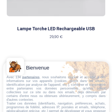
Lampe Torche LED Rechargeable USB
29,90
€
Contactez-
Conditions
Bienvenue
Nous
générales
Trouvez ce qu'il vous faut,
de vente
Email:
Avec 134
partenaires
, nous souhaitons stocker et accéder à des
au bon endroit
informations sur vos appareils (cookies, pixels dans les emails,
dt@sasbms.fr
Politique de
identification par analyse de l'appareil, etc.), combiner et transmettre
entre partenaires vos données personnelles, qu'elles soient
cookies
collectées sur ce site ou dans nos emails, déjà détenues par
Politique de
certains d'entre nous ou obtenues ultérieurement, y compris dans
d'autres contextes.
confidentialité
Traiter ces données (identifiants, navigation, préférences, achats,
programmes de fidélité, adresses IP, postales et emails, téléphone,
Mentions
géolocalisation précise, etc.) permet de développer et vous proposer