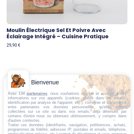
Moulin Électrique Sel Et Poivre Avec
Éclairage Intégré – Cuisine Pratique
29,90
€
Contactez-
Conditions
Bienvenue
Nous
générales
Trouvez ce qu'il vous faut,
de vente
Email:
Avec 134
partenaires
, nous souhaitons stocker et accéder à des
au bon endroit
informations sur vos appareils (cookies, pixels dans les emails,
dt@sasbms.fr
Politique de
identification par analyse de l'appareil, etc.), combiner et transmettre
entre partenaires vos données personnelles, qu'elles soient
cookies
collectées sur ce site ou dans nos emails, déjà détenues par
Politique de
certains d'entre nous ou obtenues ultérieurement, y compris dans
d'autres contextes.
confidentialité
Traiter ces données (identifiants, navigation, préférences, achats,
programmes de fidélité, adresses IP, postales et emails, téléphone,
Mentions
géolocalisation précise, etc.) permet de développer et vous proposer