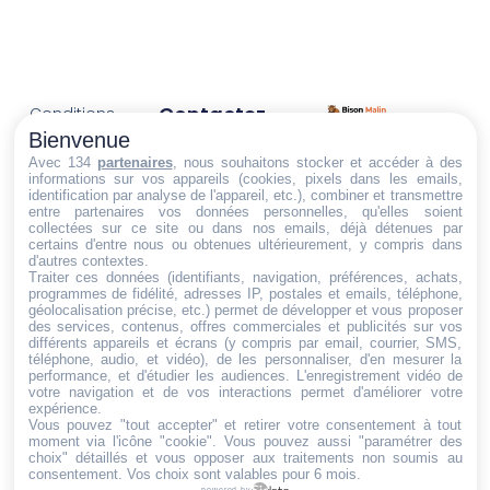
Contactez-
Conditions
Nous
générales
Bienvenue
Trouvez ce qu'il vous faut,
de vente
Email:
Avec 134
partenaires
, nous souhaitons stocker et accéder à des
informations sur vos appareils (cookies, pixels dans les emails,
au bon endroit
dt@sasbms.fr
Politique de
identification par analyse de l'appareil, etc.), combiner et transmettre
entre partenaires vos données personnelles, qu'elles soient
cookies
collectées sur ce site ou dans nos emails, déjà détenues par
Politique de
certains d'entre nous ou obtenues ultérieurement, y compris dans
d'autres contextes.
confidentialité
Traiter ces données (identifiants, navigation, préférences, achats,
programmes de fidélité, adresses IP, postales et emails, téléphone,
Mentions
géolocalisation précise, etc.) permet de développer et vous proposer
légales
des services, contenus, offres commerciales et publicités sur vos
différents appareils et écrans (y compris par email, courrier, SMS,
Conditions de
téléphone, audio, et vidéo), de les personnaliser, d'en mesurer la
performance, et d'étudier les audiences. L'enregistrement vidéo de
retour et de
votre navigation et de vos interactions permet d'améliorer votre
remboursement
expérience.
Vous pouvez "tout accepter" et retirer votre consentement à tout
Droit de
moment via l'icône "cookie"
. Vous pouvez aussi "paramétrer des
rétractation
choix" détaillés et vous opposer aux traitements non soumis au
consentement. Vos choix sont valables pour 6 mois.
powered by