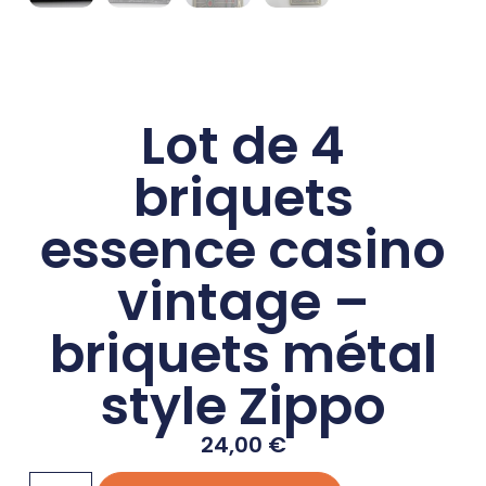
Lot de 4
briquets
essence casino
vintage –
briquets métal
style Zippo
24,00
€