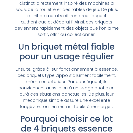
distinct, directement inspiré des machines à
sous, de la roulette et des tables de jeu. De plus,
la finition métal vieilli renforce l’aspect
authentique et décoratif. Ainsi, ces briquets
deviennent rapidement des objets que l’on aime
sortir, offrir ou collectionner.
Un briquet métal fiable
pour un usage régulier
Ensuite, grâce à leur fonctionnement à essence,
ces briquets type Zippo s’allument facilement,
même en extérieur. Par conséquent, ils
conviennent aussi bien à un usage quotidien
qu’à des situations ponctuelles. De plus, leur
mécanique simple assure une excellente
longévité, tout en restant facile à recharger.
Pourquoi choisir ce lot
de 4 briquets essence