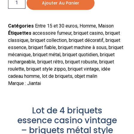
Ajouter Au Panier
Catégories
Entre 15 et 30 euros
,
Homme
,
Maison
Étiquettes
accessoire fumeur
,
briquet casino
,
briquet
classique
,
briquet collection
,
briquet décoratif
,
briquet
essence
,
briquet fiable
,
briquet machine à sous
,
briquet
mécanique
,
briquet métal
,
briquet quotidien
,
briquet
rechargeable
,
briquet rétro
,
briquet robuste
,
briquet
roulette
,
briquet style zippo
,
briquet vintage
,
idée
cadeau homme
,
lot de briquets
,
objet malin
Marque :
Jiantai
Lot de 4 briquets
essence casino vintage
– briquets métal style