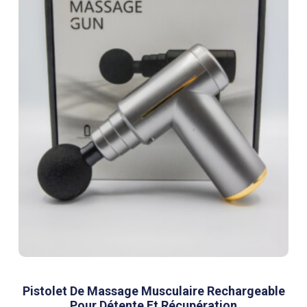
Pistolet De Massage Musculaire Rechargeable
Pour Détente Et Récupération