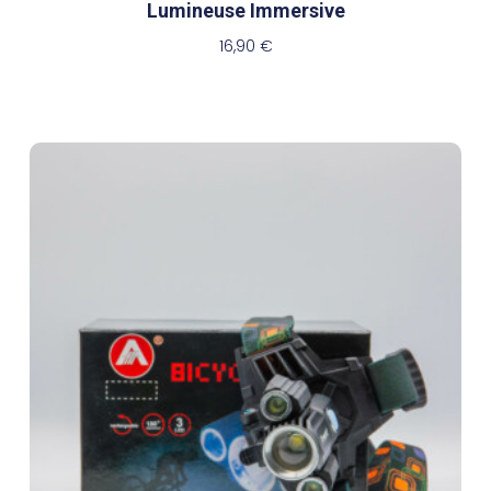
Lumineuse Immersive
16,90
€