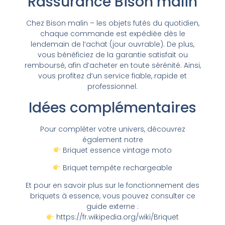
Rassurance Bison malin
Chez Bison malin – les objets futés du quotidien,
chaque commande est expédiée dès le
lendemain de l’achat (jour ouvrable). De plus,
vous bénéficiez de la garantie satisfait ou
remboursé, afin d’acheter en toute sérénité. Ainsi,
vous profitez d’un service fiable, rapide et
professionnel.
Idées complémentaires
Pour compléter votre univers, découvrez
également notre
Briquet essence vintage moto
Briquet tempête rechargeable
Et pour en savoir plus sur le fonctionnement des
briquets à essence, vous pouvez consulter ce
guide externe :
https://fr.wikipedia.org/wiki/Briquet