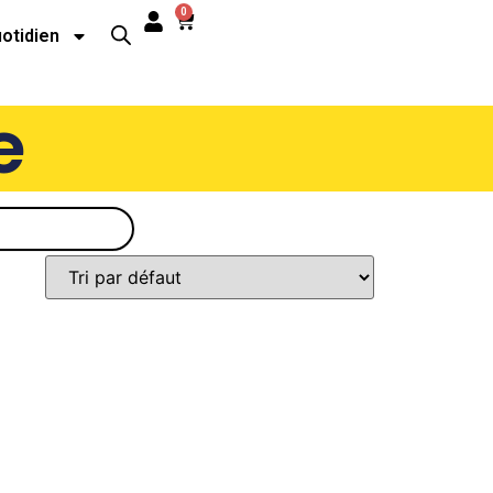
0
uotidien
e