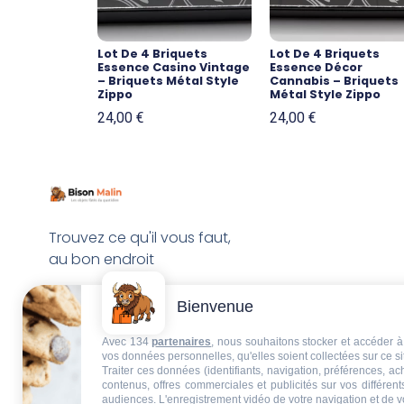
Lot De 4 Briquets
Lot De 4 Briquets
Essence Casino Vintage
Essence Décor
– Briquets Métal Style
Cannabis – Briquets
Zippo
Métal Style Zippo
24,00
€
24,00
€
Trouvez ce qu'il vous faut,
au bon endroit
Bienvenue
Avec 134
partenaires
, nous souhaitons stocker et accéder à 
vos données personnelles, qu'elles soient collectées sur ce s
Traiter ces données (identifiants, navigation, préférences, a
contenus, offres commerciales et publicités sur vos différent
audiences. L'enregistrement vidéo de votre navigation et de v