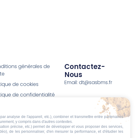
Contactez-
ditions générales de
Nous
te
Email: dt@sasbms.fr
itique de cookies
tique de confidentialité
tions légales
ditions de retour et de
par analyse de l'appareil, etc.), combiner et transmettre entre partenaires
eurement, y compris dans d'autres contextes.
boursement
isation précise, etc.) permet de développer et vous proposer des services,
idéo), de les personnaliser, d'en mesurer la performance, et d'étudier les
t de rétractation