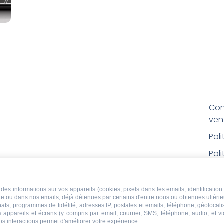
Con
ven
Pol
Poli
Men
Con
des informations sur vos appareils (cookies, pixels dans les emails, identification 
ite ou dans nos emails, déjà détenues par certains d'entre nous ou obtenues ultéri
rem
chats, programmes de fidélité, adresses IP, postales et emails, téléphone, géolocal
s appareils et écrans (y compris par email, courrier, SMS, téléphone, audio, et v
Droi
os interactions permet d'améliorer votre expérience.