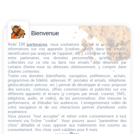
Contactez-
Conditions
Bienvenue
Nous
générales
Trouvez ce qu'il vous faut,
de vente
Email:
Avec 134
partenaires
, nous souhaitons stocker et accéder à des
informations sur vos appareils (cookies, pixels dans les emails,
au bon endroit
dt@sasbms.fr
Politique de
identification par analyse de l'appareil, etc.), combiner et transmettre
entre partenaires vos données personnelles, qu'elles soient
cookies
collectées sur ce site ou dans nos emails, déjà détenues par
Politique de
certains d'entre nous ou obtenues ultérieurement, y compris dans
d'autres contextes.
confidentialité
Traiter ces données (identifiants, navigation, préférences, achats,
programmes de fidélité, adresses IP, postales et emails, téléphone,
Mentions
géolocalisation précise, etc.) permet de développer et vous proposer
légales
des services, contenus, offres commerciales et publicités sur vos
différents appareils et écrans (y compris par email, courrier, SMS,
Conditions de
téléphone, audio, et vidéo), de les personnaliser, d'en mesurer la
performance, et d'étudier les audiences. L'enregistrement vidéo de
retour et de
votre navigation et de vos interactions permet d'améliorer votre
remboursement
expérience.
Vous pouvez "tout accepter" et retirer votre consentement à tout
Droit de
moment via l'icône "cookie"
. Vous pouvez aussi "paramétrer des
rétractation
choix" détaillés et vous opposer aux traitements non soumis au
consentement. Vos choix sont valables pour 6 mois.
powered by