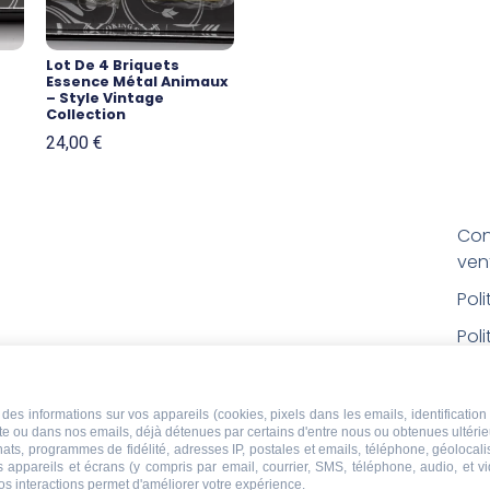
Lot De 4 Briquets
Essence Métal Animaux
– Style Vintage
Collection
24,00
€
Con
ven
Pol
Poli
Men
Con
des informations sur vos appareils (cookies, pixels dans les emails, identification 
ite ou dans nos emails, déjà détenues par certains d'entre nous ou obtenues ultéri
rem
chats, programmes de fidélité, adresses IP, postales et emails, téléphone, géolocal
s appareils et écrans (y compris par email, courrier, SMS, téléphone, audio, et v
Droi
os interactions permet d'améliorer votre expérience.