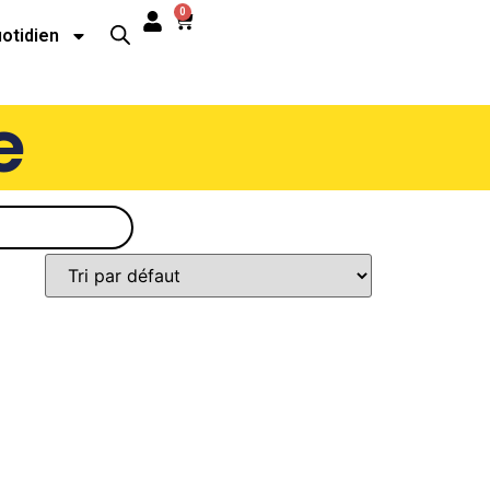
0
uotidien
e