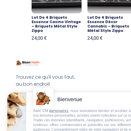
Lot De 4 Briquets
Lot De 4 Briquets
Essence Casino Vintage
Essence Décor
– Briquets Métal Style
Cannabis – Briquets
Zippo
Métal Style Zippo
24,00
€
24,00
€
Trouvez ce qu'il vous faut,
au bon endroit
Bienvenue
Avec 134
partenaires
, nous souhaitons stocker et accéder à 
vos données personnelles, qu'elles soient collectées sur ce s
Traiter ces données (identifiants, navigation, préférences, a
contenus, offres commerciales et publicités sur vos différent
audiences. L'enregistrement vidéo de votre navigation et de v