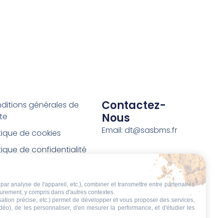
Contactez-
ditions générales de
Nous
te
Email: dt@sasbms.fr
itique de cookies
tique de confidentialité
tions légales
ditions de retour et de
par analyse de l'appareil, etc.), combiner et transmettre entre partenaires
eurement, y compris dans d'autres contextes.
boursement
isation précise, etc.) permet de développer et vous proposer des services,
idéo), de les personnaliser, d'en mesurer la performance, et d'étudier les
t de rétractation