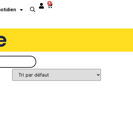
0
uotidien
e