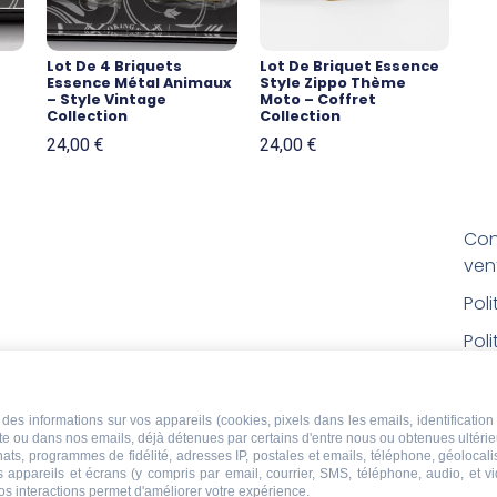
Lot De 4 Briquets
Lot De Briquet Essence
Essence Métal Animaux
Style Zippo Thème
– Style Vintage
Moto – Coffret
Collection
Collection
24,00
€
24,00
€
Con
ven
Pol
Poli
Men
Con
des informations sur vos appareils (cookies, pixels dans les emails, identification 
ite ou dans nos emails, déjà détenues par certains d'entre nous ou obtenues ultéri
rem
chats, programmes de fidélité, adresses IP, postales et emails, téléphone, géolocal
s appareils et écrans (y compris par email, courrier, SMS, téléphone, audio, et v
Droi
os interactions permet d'améliorer votre expérience.