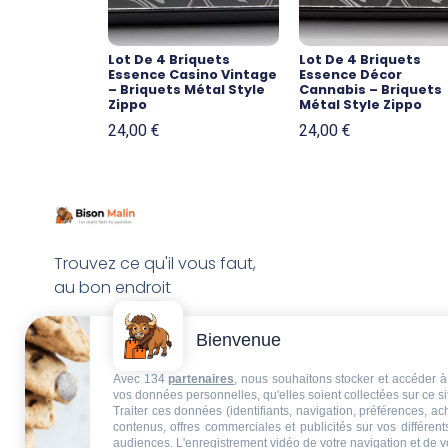
Lot De 4 Briquets
Lot De 4 Briquets
Essence Casino Vintage
Essence Décor
– Briquets Métal Style
Cannabis – Briquets
Zippo
Métal Style Zippo
24,00
€
24,00
€
Trouvez ce qu'il vous faut,
au bon endroit
Bienvenue
Avec 134
partenaires
, nous souhaitons stocker et accéder à 
vos données personnelles, qu'elles soient collectées sur ce s
Traiter ces données (identifiants, navigation, préférences, a
contenus, offres commerciales et publicités sur vos différent
audiences. L'enregistrement vidéo de votre navigation et de v