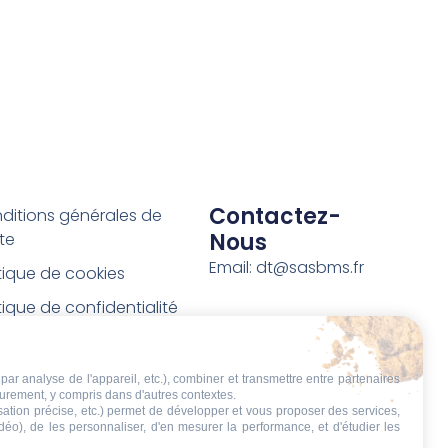
Contactez-
ditions générales de
Nous
te
Email: dt@sasbms.fr
itique de cookies
tique de confidentialité
tions légales
ditions de retour et de
par analyse de l'appareil, etc.), combiner et transmettre entre partenaires
eurement, y compris dans d'autres contextes.
boursement
isation précise, etc.) permet de développer et vous proposer des services,
idéo), de les personnaliser, d'en mesurer la performance, et d'étudier les
t de rétractation