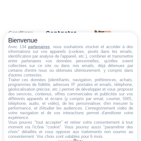
Contactez-
Conditions
Nous
générales
Bienvenue
Trouvez ce qu'il vous faut,
de vente
Email:
Avec 134
partenaires
, nous souhaitons stocker et accéder à des
informations sur vos appareils (cookies, pixels dans les emails,
au bon endroit
dt@sasbms.fr
Politique de
identification par analyse de l'appareil, etc.), combiner et transmettre
entre partenaires vos données personnelles, qu'elles soient
cookies
collectées sur ce site ou dans nos emails, déjà détenues par
Politique de
certains d'entre nous ou obtenues ultérieurement, y compris dans
d'autres contextes.
confidentialité
Traiter ces données (identifiants, navigation, préférences, achats,
programmes de fidélité, adresses IP, postales et emails, téléphone,
Mentions
géolocalisation précise, etc.) permet de développer et vous proposer
légales
des services, contenus, offres commerciales et publicités sur vos
différents appareils et écrans (y compris par email, courrier, SMS,
Conditions de
téléphone, audio, et vidéo), de les personnaliser, d'en mesurer la
performance, et d'étudier les audiences. L'enregistrement vidéo de
retour et de
votre navigation et de vos interactions permet d'améliorer votre
remboursement
expérience.
Vous pouvez "tout accepter" et retirer votre consentement à tout
Droit de
moment via l'icône "cookie"
. Vous pouvez aussi "paramétrer des
rétractation
choix" détaillés et vous opposer aux traitements non soumis au
consentement. Vos choix sont valables pour 6 mois.
powered by