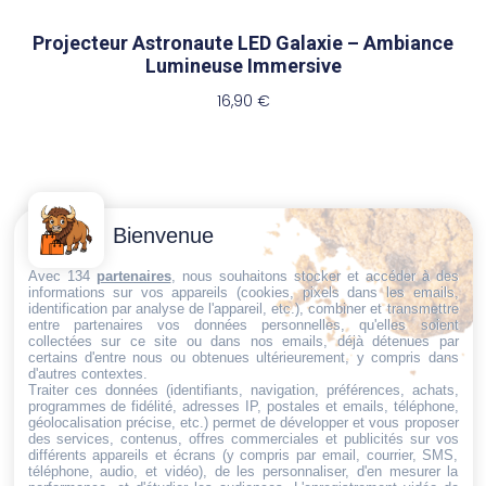
Projecteur Astronaute LED Galaxie – Ambiance
Lumineuse Immersive
16,90
€
Contactez-
Conditions
Bienvenue
Nous
générales
Trouvez ce qu'il vous faut,
de vente
Email:
Avec 134
partenaires
, nous souhaitons stocker et accéder à des
informations sur vos appareils (cookies, pixels dans les emails,
au bon endroit
dt@sasbms.fr
Politique de
identification par analyse de l'appareil, etc.), combiner et transmettre
entre partenaires vos données personnelles, qu'elles soient
cookies
collectées sur ce site ou dans nos emails, déjà détenues par
Politique de
certains d'entre nous ou obtenues ultérieurement, y compris dans
d'autres contextes.
confidentialité
Traiter ces données (identifiants, navigation, préférences, achats,
programmes de fidélité, adresses IP, postales et emails, téléphone,
Mentions
géolocalisation précise, etc.) permet de développer et vous proposer
légales
des services, contenus, offres commerciales et publicités sur vos
différents appareils et écrans (y compris par email, courrier, SMS,
Conditions de
téléphone, audio, et vidéo), de les personnaliser, d'en mesurer la