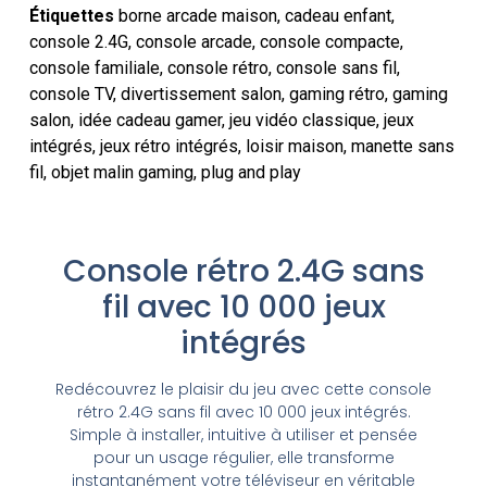
Étiquettes
borne arcade maison
,
cadeau enfant
,
console 2.4G
,
console arcade
,
console compacte
,
console familiale
,
console rétro
,
console sans fil
,
console TV
,
divertissement salon
,
gaming rétro
,
gaming
salon
,
idée cadeau gamer
,
jeu vidéo classique
,
jeux
intégrés
,
jeux rétro intégrés
,
loisir maison
,
manette sans
fil
,
objet malin gaming
,
plug and play
Console rétro 2.4G sans
fil avec 10 000 jeux
intégrés
Redécouvrez le plaisir du jeu avec cette console
rétro 2.4G sans fil avec 10 000 jeux intégrés.
Simple à installer, intuitive à utiliser et pensée
pour un usage régulier, elle transforme
instantanément votre téléviseur en véritable