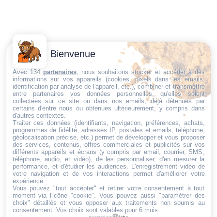
Contactez-
Conditions
Bienvenue
Nous
générales
Trouvez ce qu'il vous faut,
de vente
Email:
Avec 134
partenaires
, nous souhaitons stocker et accéder à des
informations sur vos appareils (cookies, pixels dans les emails,
au bon endroit
dt@sasbms.fr
Politique de
identification par analyse de l'appareil, etc.), combiner et transmettre
entre partenaires vos données personnelles, qu'elles soient
cookies
collectées sur ce site ou dans nos emails, déjà détenues par
Politique de
certains d'entre nous ou obtenues ultérieurement, y compris dans
d'autres contextes.
confidentialité
Traiter ces données (identifiants, navigation, préférences, achats,
programmes de fidélité, adresses IP, postales et emails, téléphone,
Mentions
géolocalisation précise, etc.) permet de développer et vous proposer
légales
des services, contenus, offres commerciales et publicités sur vos
différents appareils et écrans (y compris par email, courrier, SMS,
Conditions de
téléphone, audio, et vidéo), de les personnaliser, d'en mesurer la
performance, et d'étudier les audiences. L'enregistrement vidéo de
retour et de
votre navigation et de vos interactions permet d'améliorer votre
remboursement
expérience.
Vous pouvez "tout accepter" et retirer votre consentement à tout
Droit de
moment via l'icône "cookie"
. Vous pouvez aussi "paramétrer des
rétractation
choix" détaillés et vous opposer aux traitements non soumis au
consentement. Vos choix sont valables pour 6 mois.
powered by