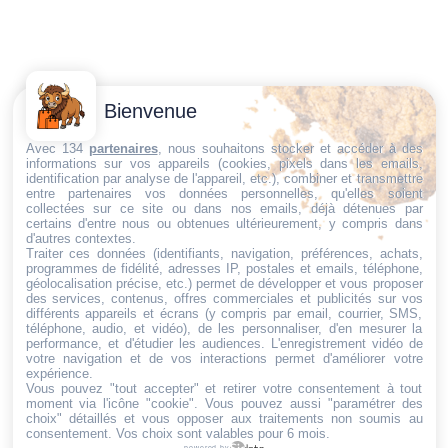
Contactez-
Conditions
Bienvenue
Nous
générales
Trouvez ce qu'il vous faut,
de vente
Email:
Avec 134
partenaires
, nous souhaitons stocker et accéder à des
informations sur vos appareils (cookies, pixels dans les emails,
au bon endroit
dt@sasbms.fr
Politique de
identification par analyse de l'appareil, etc.), combiner et transmettre
entre partenaires vos données personnelles, qu'elles soient
cookies
collectées sur ce site ou dans nos emails, déjà détenues par
Politique de
certains d'entre nous ou obtenues ultérieurement, y compris dans
d'autres contextes.
confidentialité
Traiter ces données (identifiants, navigation, préférences, achats,
programmes de fidélité, adresses IP, postales et emails, téléphone,
Mentions
géolocalisation précise, etc.) permet de développer et vous proposer
légales
des services, contenus, offres commerciales et publicités sur vos
différents appareils et écrans (y compris par email, courrier, SMS,
Conditions de
téléphone, audio, et vidéo), de les personnaliser, d'en mesurer la
performance, et d'étudier les audiences. L'enregistrement vidéo de
retour et de
votre navigation et de vos interactions permet d'améliorer votre
remboursement
expérience.
Vous pouvez "tout accepter" et retirer votre consentement à tout
Droit de
moment via l'icône "cookie"
. Vous pouvez aussi "paramétrer des
rétractation
choix" détaillés et vous opposer aux traitements non soumis au
consentement. Vos choix sont valables pour 6 mois.
powered by